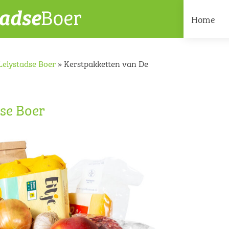
Home
Lelystadse Boer
»
Kerstpakketten van De
dse Boer