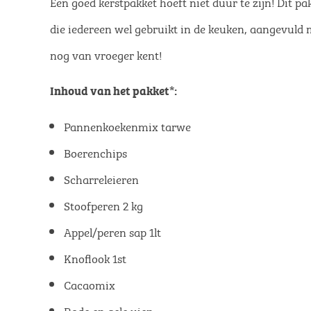
Een goed kerstpakket hoeft niet duur te zijn! Dit pa
die iedereen wel gebruikt in de keuken, aangevuld m
nog van vroeger kent!
Inhoud van het pakket*:
Pannenkoekenmix tarwe
Boerenchips
Scharreleieren
Stoofperen 2 kg
Appel/peren sap 1lt
Knoflook 1st
Cacaomix
Rode en gele uien