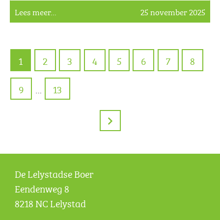
Lees meer...
25 november 2025
1
2
3
4
5
6
7
8
9
13
…
De Lelystadse Boer
Eendenweg 8
8218 NC Lelystad