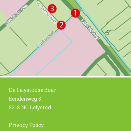
De Lelystadse Boer
Eendenweg 8
8218 NC Lelystad
Privacy Policy