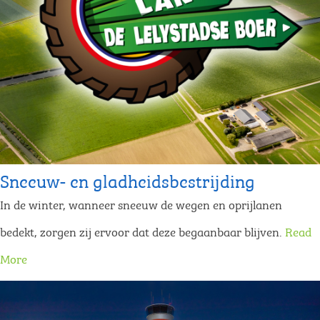
Sneeuw- en gladheidsbestrijding
In de winter, wanneer sneeuw de wegen en oprijlanen
bedekt, zorgen zij ervoor dat deze begaanbaar blijven.
Read
More